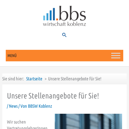
Zum
Inhalt
springen
Suchen
MENÜ
Sie sind hier:
Startseite
Unsere Stellenangebote für Sie!
Unsere Stellenangebote für Sie!
/
News
/ Von
BBSW Koblenz
Wir suchen
VertretungslehrerInnen