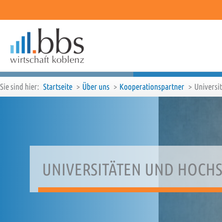
Zum
Inhalt
springen
Sie sind hier:
Startseite
Über uns
Kooperationspartner
Universi
UNIVERSITÄTEN UND HOCH