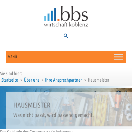
Zum
Inhalt
springen
Suchen
MENÜ
Sie sind hier:
Startseite
Über uns
Ihre Ansprechpartner
Hausmeister
HAUSMEISTER
Was nicht passt, wird passend gemacht.
Das Gebäude der Cusanusstraße betreuen: