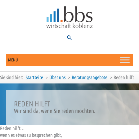
Zum
Inhalt
springen
Suchen
MENÜ
Sie sind hier:
Startseite
Über uns
Beratungsangebote
Reden hilft
REDEN HILFT
Wir sind da, wenn Sie reden möchten.
Reden hilft…
wenn es etwas zu besprechen gibt,