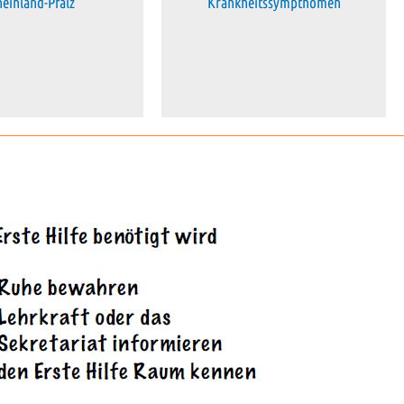
einland-Pfalz
Krankheitssympthomen