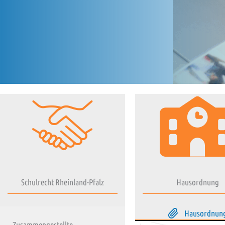
Schulrecht Rheinland-Pfalz
Hausordnung
Hausordnun
Zusammengestellte