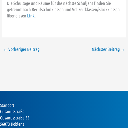
Die Schultage und Räume für das nächste Schuljahr finden Sie
getrennt nach Berufsschulklassen und Vollzeitklassen/Blockklassen
über diesen
Link
.
←
Vorheriger Beitrag
Nächster Beitrag
→
Standort
Cusanusstraße
Cusanusstraße 25
56073 Koblenz