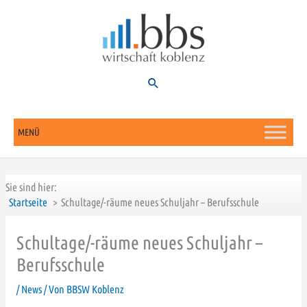
Zum
Inhalt
springen
Suchen
MENÜ
Sie sind hier:
Startseite
Schultage/-räume neues Schuljahr – Berufsschule
Schultage/-räume neues Schuljahr –
Berufsschule
/
News
/ Von
BBSW Koblenz