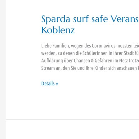
Sparda surf safe Veran
Koblenz
Liebe Familien, wegen des Coronavirus mussten lei
werden, zu denen die SchülerInnen in Ihrer Stadt f
Aufklärung über Chancen & Gefahren im Netz trotz
Stream an, den Sie und Ihre Kinder sich anschauen
Sparda
Details »
surf
safe
Veranstaltung
an
der
BBSW
Koblenz