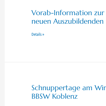
Vorab-Information zur 
neuen Auszubildenden
Vorab-
Details »
Information
zur
Einschulung
Ihrer/Ihres
neuen
Auszubildenden
Schnuppertage am Wir
BBSW Koblenz