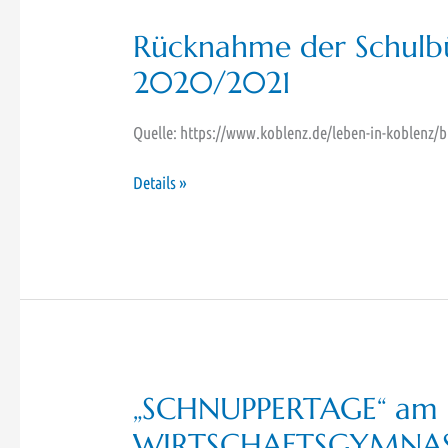
Rücknahme der Schulbü
2020/2021
Quelle: https://www.koblenz.de/leben-in-koblenz/
Rücknahme
Details »
der
Schulbücher
für
das
Schuljahr
2020/2021
„SCHNUPPERTAGE“ am
WIRTSCHAFTSGYMNA