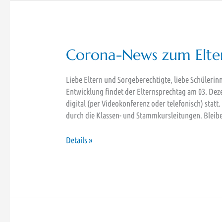
(Gemeinsam
Üben,
Vertiefen
und
Wiederholen)
Corona-News zum Elte
Liebe Eltern und Sorgeberechtigte, liebe Schüleri
Entwicklung findet der Elternsprechtag am 03. Dez
digital (per Videokonferenz oder telefonisch) stat
durch die Klassen- und Stammkursleitungen. Bleibe
Corona-
Details »
News
zum
Elternsprechtag