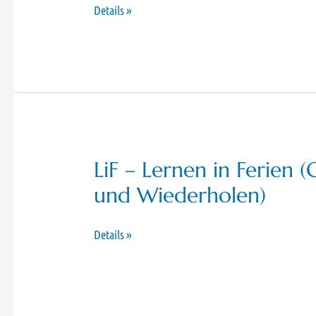
Schnuppertage
Details »
am
Wirtschaftsgymnasium
der
BBSW
Koblenz
LiF – Lernen in Ferien
und Wiederholen)
LiF
Details »
–
Lernen
in
Ferien