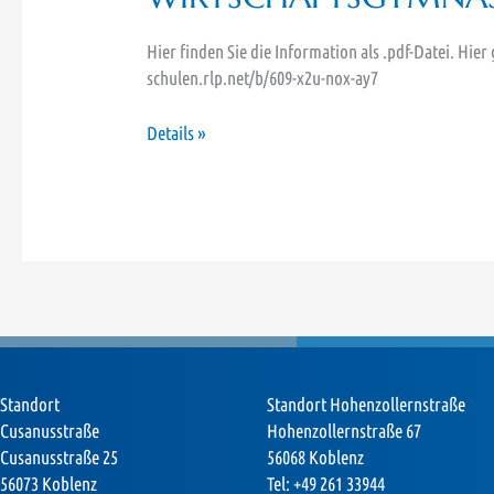
Hier finden Sie die Information als .pdf-Datei. Hier
schulen.rlp.net/b/609-x2u-nox-ay7
„SCHNUPPERTAGE“
Details »
am
WIRTSCHAFTSGYMNASIUM
Standort
Standort Hohenzollernstraße
Cusanusstraße
Hohenzollernstraße 67
Cusanusstraße 25
56068 Koblenz
56073 Koblenz
Tel: +49 261 33944