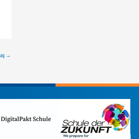
rag
→