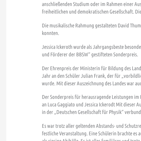
anschließenden Studium oder im Rahmen einer Aus
freiheitlichen und demokratischen Gesellschaft. Di
Die musikalische Rahmung gestalteten David Thum u
konnten.
Jessica Ickeroth wurde als Jahrgangsbeste besonde
und Förderer der BBSW“ gestifteten Sonderpreis.
Der Ehrenpreis der Ministerin für Bildung des Land
Jahr an den Schüler Julian Frank, der für „vorbildl
wurde. Mit dieser Auszeichnung des Landes war au
Der Sonderpreis für herausragende Leistungen im 
an Luca Gaggiato und Jessica Ickerodt Mit dieser Au
in der „Deutschen Gesellschaft für Physik“ verbun
Es war trotz aller geltenden Abstands- und Schutzre
festliche Veranstaltung. Eine Schülerin brachte es
als riesige Abibälle. Es ist alles familiärer und trot