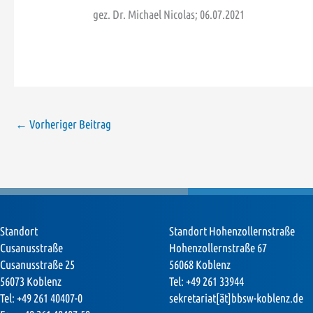
gez. Dr. Michael Nicolas; 06.07.2021
←
Vorheriger Beitrag
Standort
Standort Hohenzollernstraße
Cusanusstraße
Hohenzollernstraße 67
Cusanusstraße 25
56068 Koblenz
56073 Koblenz
Tel: +49 261 33944
Tel: +49 261 40407-0
sekretariat[ät]bbsw-koblenz.de