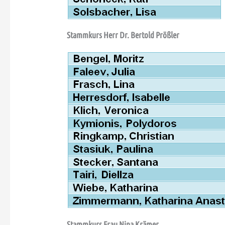
Stammkurs Herr Dr. Bertold Prößler
Stammkurs Frau Nina Krämer