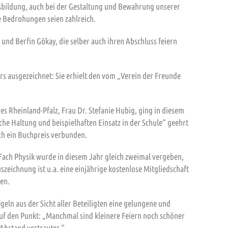
bildung, auch bei der Gestaltung und Bewahrung unserer
e Bedrohungen seien zahlreich.
nd Berfin Gökay, die selber auch ihren Abschluss feiern
rs ausgezeichnet: Sie erhielt den vom „Verein der Freunde
es Rheinland-Pfalz, Frau Dr. Stefanie Hubig, ging in diesem
iche Haltung und beispielhaften Einsatz in der Schule“ geehrt
ch ein Buchpreis verbunden.
Fach Physik wurde in diesem Jahr gleich zweimal vergeben,
szeichnung ist u.a. eine einjährige kostenlose Mitgliedschaft
den.
geln aus der Sicht aller Beteiligten eine gelungene und
 auf den Punkt: „Manchmal sind kleinere Feiern noch schöner
z Abstand vertrauter.“