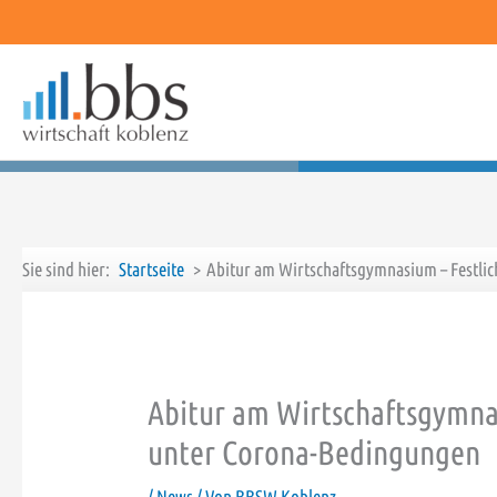
Zum
Inhalt
springen
Sie sind hier:
Startseite
Abitur am Wirtschaftsgymnasium – Festli
Abitur am Wirtschaftsgymnas
unter Corona-Bedingungen
/
News
/ Von
BBSW Koblenz